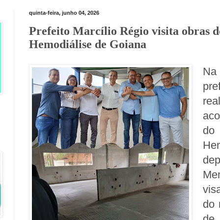
quinta-feira, junho 04, 2026
Prefeito Marcílio Régio visita obras 
Hemodiálise de Goiana
Na 
pre
rea
aco
do 
He
de
Mem
vis
do 
de 