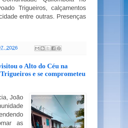
oado Trigueiros, calçamentos
cidade entre outras. Presenças
07, 2026
isitou o Alto do Céu na
Trigueiros e se comprometeu
cia, João
munidade
tendendo
omar as