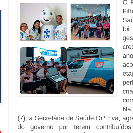
O P
Fil
Saú
fo
ge
cre
an
aco
et
per
cri
com
Na 
(7), a Secretária de Saúde Drª Eva, ag
do governo por terem contribuídos