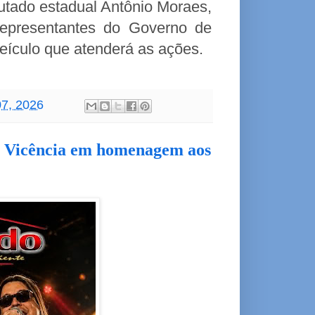
putado estadual Antônio Moraes,
 representantes do Governo de
eículo que atenderá as ações.
07, 2026
m Vicência em homenagem aos