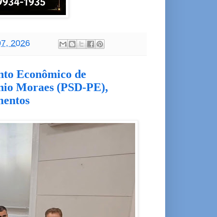
07, 2026
nto Econômico de
nio Moraes (PSD-PE),
mentos