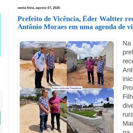
sexta-feira, agosto 07, 2026
Prefeito de Vicência, Éder Waltter r
Antônio Moraes em uma agenda de vis
Na 
pre
re
An
in
Pro
Fil
div
ru
Man
na