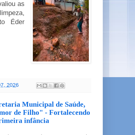
aliou as
impeza,
to Éder
07, 2026
retaria Municipal de Saúde,
or de Filho" - Fortalecendo
rimeira infância