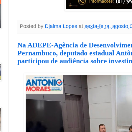
Posted by
Djalma Lopes
at
sexta-feira, agosto 
Na ADEPE-Agência de Desenvolvime
Pernambuco, deputado estadual Antô
participou de audiência sobre investi