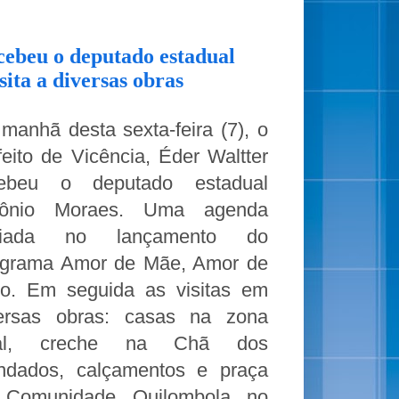
ecebeu o deputado estadual
ita a diversas obras
manhã desta sexta-feira (7), o
feito de Vicência, Éder Waltter
cebeu o deputado estadual
tônio Moraes. Uma agenda
iciada no lançamento do
grama Amor de Mãe, Amor de
ho. Em seguida as visitas em
ersas obras: casas na zona
ral, creche na Chã dos
dados, calçamentos e praça
 Comunidade Quilombola no