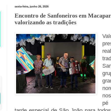
sexta-feira, junho 26, 2026
Encontro de Sanfoneiros em Macapara
valorizando as tradições
Va
pr
re
tr
San
gr
gr
nor
nos
pé 
tarde especial de São João para todos.