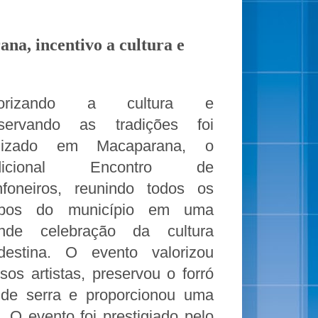
na, incentivo a cultura e
lorizando a cultura e
eservando as tradições foi
alizado em Macaparana, o
adicional Encontro de
foneiros, reunindo todos os
upos do município em uma
ande celebração da cultura
destina. O evento valorizou
sos artistas, preservou o forró
de serra e proporcionou uma
 O evento foi prestigiado pelo