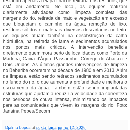
restando apenas a etapa final de retirada dos resíduos, que 
está em andamento. No local, as equipes realizam 
diariamente atividades como limpeza completa das 
margens do rio, retirada de mato e vegetação em excesso 
que bloqueiam o caminho da água, remoção de lixo, 
resíduos sólidos e materiais diversos descartados no leito. 
As equipes atuam também na desobstrução da calha 
hidráulica, na retirada de lama e sedimentos acumulados 
nos pontos mais críticos. A intervenção beneficia 
diretamente quem mora perto de localidades como Porto da 
Madeira, Caixa d'Água, Passarinho, Córrego do Abacaxi e 
Dois Unidos. As últimas grandes intervenções de limpeza 
no Beberibe ocorreram na década de 1980 e em 2013. Além 
da limpeza, estão sendo retirados sedimentos acumulados 
no fundo do rio, o que aumenta a profundidade e melhora o 
escoamento da água. Também estão sendo implantadas 
estruturas que ajudam a reduzir a velocidade da correnteza 
nos períodos de chuva intensa, minimizando os impactos 
para as comunidades que vivem às margens do rio. 
Foto: 
Janaina Pepeu/Secom
Djalma Lopes
at
sexta-feira, junho 12, 2026