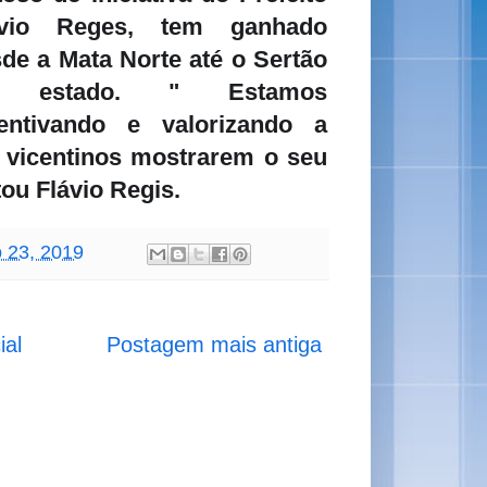
ávio Reges, tem ganhado
de a Mata Norte até o Sertão
 estado. " Estamos
centivando e valorizando a
 vicentinos mostrarem o seu
tou Flávio Regis.
o 23, 2019
ial
Postagem mais antiga