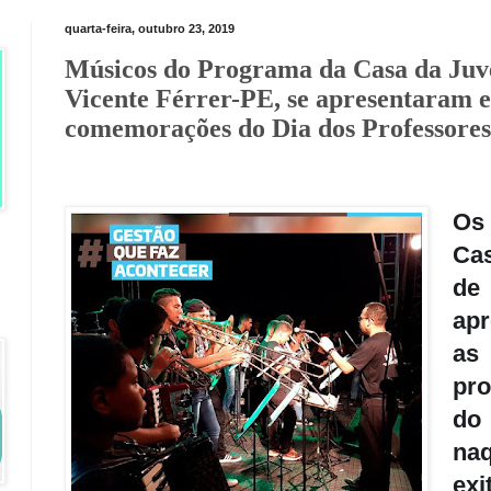
quarta-feira, outubro 23, 2019
Músicos do Programa da Casa da Juv
Vicente Férrer-PE, se apresentaram e
comemorações do Dia dos Professores
Os
Cas
de
apr
as
pro
do
na
exi