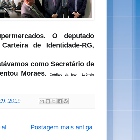
permercados. O deputado
arteira de Identidade-RG,
estávamos como Secretário de
mentou Moraes
.
Créditos da foto - Leôncio
 29, 2019
ial
Postagem mais antiga