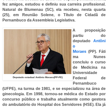
fez amigos, estudou e definiu sua carreira profissional.
Natural de Blumenau (SC), ela recebeu, nesta quarta
(25), em Reunião Solene, o Título de Cidadã de
Pernambuco da Assembleia Legislativa.
A proposição
partiu do
deputado
Antôni
o
Moraes
(PP).
Fáti
ma Nunes
concluiu o curso
de Medicina na
Universidade
Deputado estadual Antônio Moraes(PP-PE)
Federal de
Pernambuco
(UFPE), na turma de 1981, e se especializou na área de
ginecologia. Em 1998, tornou-se médica do Estado por
concurso público e trabalha atualmente como gestora
do ambulatório do Hospital dos Servidores (HSE). Ela já