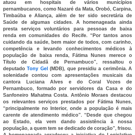
atuou em hospitais de vários municípios
pernambucanos, como Nazaré da Mata, Orobó, Carpina,
Timbaúba e Aliança, além de ter sido secretária de
Saúde de algumas cidades. A homenageada ainda
presta serviços voluntários para pessoas de baixa
renda em comunidades do Recife.
“Por tantos anos
cuidando da saúde, bem maior de todos, com carinho,
competência e levando conhecimentos médicos à
população de baixa renda, Fátima Nunes merece o
Título de Cidadã de Pernambuco”, ressaltou o
deputado
Tony Gel
(MDB), que presidiu a cerimônia. A
solenidade contou com apresentações musicais da
cantora Luciana Alves e do Coral Vozes de
Pernambuco, formado por servidores da Casa e do
Sanfoneiro Mahatma Costa.
Antônio Moraes destacou
os relevantes serviços prestados por Fátima Nunes,
“principalmente no Interior, onde a população é mais
carente de atendimento médico”. “Desde que chegou
ao Estado, ela vem dando assistência à nossa
população, a quem tem se dedicado de coração”, frisou.
A homenageada agradeceu a iniciativa do Legislativo