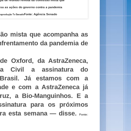
ipa de reunião remota da comissão mista que
isa as ações do governo contra a pandemia
Fonte: Agência Senado
eprodução Tv Senado
são mista que acompanha as
enfrentamento da pandemia de
e Oxford, da AstraZeneca,
 Civil a assinatura do
Brasil. Já estamos com a
dade e com a AstraZeneca já
ruz, a Bio-Manguinhos. E a
ssinatura para os próximos
ra esta semana — disse.
Fonte: