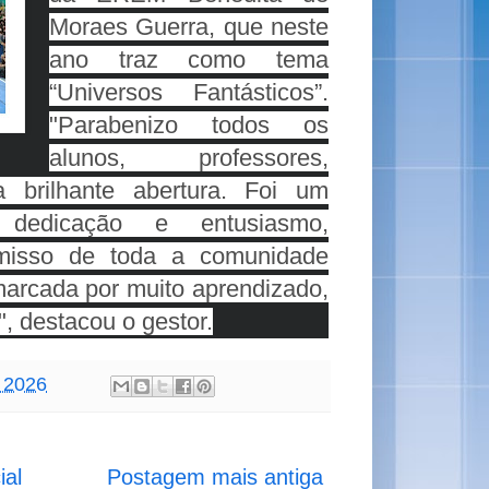
Moraes Guerra, que neste 
ano traz como tema 
“Universos Fantásticos”. 
"Parabenizo todos os 
alunos, professores, 
 brilhante abertura. Foi um 
dedicação e entusiasmo, 
misso de toda a comunidade 
marcada por muito aprendizado, 
, destacou o gestor.
, 2026
ial
Postagem mais antiga