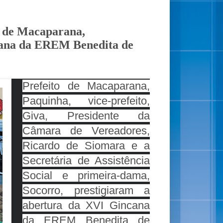
vo de Macaparana,
cana da EREM Benedita de
Prefeito de Macaparana, 
Paquinha,   vice-prefeito, 
Giva, Presidente da 
Câmara de Vereadores, 
Ricardo de Siomara e a 
Secretária de Assistência 
Social e primeira-dama, 
Socorro, prestigiaram a 
abertura da XVI Gincana 
da EREM Benedita de 