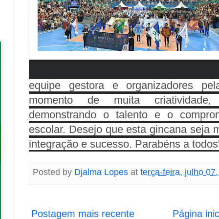
equipe gestora e organizadores pela
momento de muita criatividade, 
demonstrando o talento e o compro
escolar. Desejo que esta gincana seja 
integração e sucesso. Parabéns a todos"
Posted by
Djalma Lopes
at
terça-feira, julho 07
Postagem mais recente
Página inic