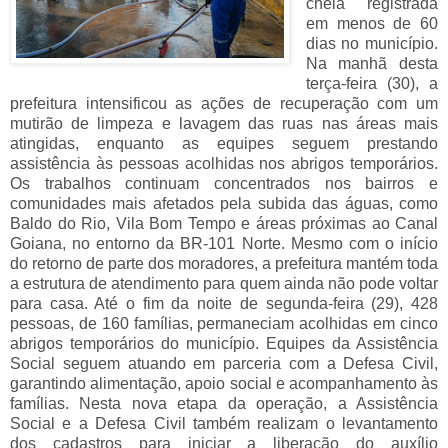
cheia registrada
em menos de 60
dias no município.
Na manhã desta
terça-feira (30), a
prefeitura intensificou as ações de recuperação com um
mutirão de limpeza e lavagem das ruas nas áreas mais
atingidas, enquanto as equipes seguem prestando
assistência às pessoas acolhidas nos abrigos temporários.
Os trabalhos continuam concentrados nos bairros e
comunidades mais afetados pela subida das águas, como
Baldo do Rio, Vila Bom Tempo e áreas próximas ao Canal
Goiana, no entorno da BR-101 Norte. Mesmo com o início
do retorno de parte dos moradores, a prefeitura mantém toda
a estrutura de atendimento para quem ainda não pode voltar
para casa. Até o fim da noite de segunda-feira (29), 428
pessoas, de 160 famílias, permaneciam acolhidas em cinco
abrigos temporários do município. Equipes da Assistência
Social seguem atuando em parceria com a Defesa Civil,
garantindo alimentação, apoio social e acompanhamento às
famílias. Nesta nova etapa da operação, a Assistência
Social e a Defesa Civil também realizam o levantamento
dos cadastros para iniciar a liberação do auxílio