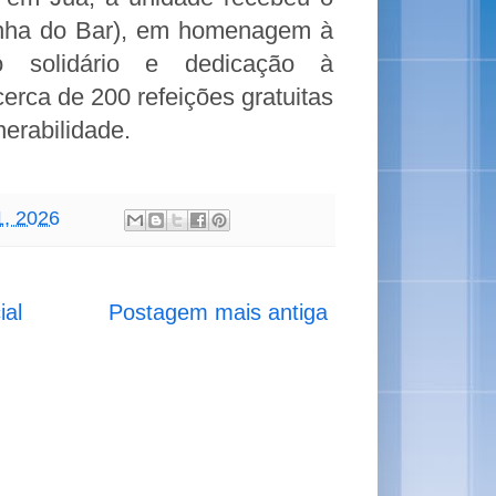
onha do Bar), em homenagem à
to solidário e dedicação à
rca de 200 refeições gratuitas
nerabilidade.
01, 2026
ial
Postagem mais antiga