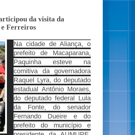
rticipou da visita da
e Ferreiros
Na cidade de Aliança, o 
prefeito de Macaparana, 
Paquinha esteve na 
comitiva da governadora 
Raquel Lyra, do deputado 
estadual Antônio Moraes, 
do deputado federal Lula 
da Fonte, do senador 
Fernando Dueire e do 
prefeito do município e 
presidente da AUMUPE, 