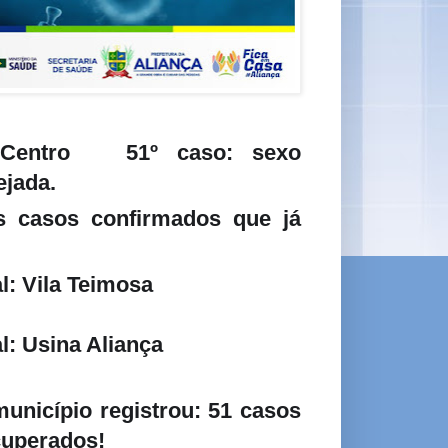
: Centro
51º caso: sexo
📌
ejada.
s casos confirmados que já
l: Vila Teimosa
l: Usina Aliança
unicípio registrou: 51 casos
cuperados!