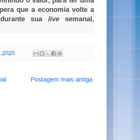
inindo o valor, para ter uma
spera que a economia volte a
e durante sua
live
semanal,
, 2020
ial
Postagem mais antiga