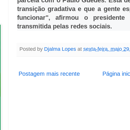
parcela com o Paulo Guedes. Está def
transição gradativa e que a gente e
funcionar", afirmou o president
transmitida pelas redes sociais.
Posted by
Djalma Lopes
at
sexta-feira, maio 29
Postagem mais recente
Página inic