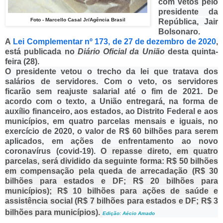
com vetos pelo
presidente da
Foto - Marcello Casal Jr/Agência Brasil
República, Jair
Bolsonaro.
A
Lei Complementar nº 173, de 27 de dezembro de 2020
,
está publicada no
Diário Oficial da União
desta quinta-
feira (28).
O presidente vetou o trecho da lei que tratava dos
salários de servidores. Com o veto, os servidores
ficarão sem reajuste salarial até o fim de 2021. De
acordo com o texto, a União entregará, na forma de
auxílio financeiro, aos estados, ao Distrito Federal e aos
municípios, em quatro parcelas mensais e iguais, no
exercício de 2020, o valor de R$ 60 bilhões para serem
aplicados, em ações de enfrentamento ao novo
coronavírus (covid-19).
O repasse direto, em quatro
parcelas, será dividido da seguinte forma:
R$ 50 bilhões
em compensação pela queda de arrecadação (R$ 30
bilhões para estados e DF; R$ 20 bilhões para
municípios);
R$ 10 bilhões para ações de saúde e
assistência social (R$ 7 bilhões para estados e DF; R$ 3
bilhões para municípios).
Edição: Aécio Amado