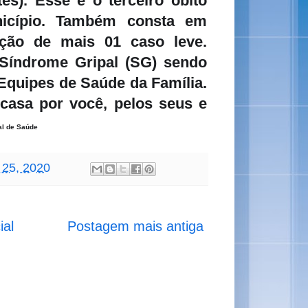
es). Esse é o terceiro óbito
icípio. Também consta em
ção de mais 01 caso leve.
Síndrome Gripal (SG) sendo
Equipes de Saúde da Família.
 casa por você, pelos seus e
al de Saúde
 25, 2020
ial
Postagem mais antiga