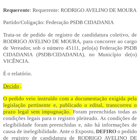
Requerente
: Requerente: RODRIGO AVELINO DE MOURA
Partido/Coligação: Federação PSDB CIDADANIA
Trata-se de pedido de registro de candidatura coletivo, de
RODRIGO AVELINO DE MOURA, para concorrer ao cargo
de Vereador, sob o número 45111, pelo(a) Federação PSDB
CIDADANIA (PSDB/CIDADANIA), no Município de(o)
VICÊNCIA.
É o relatório.
Decido
.
O pedido veio instruído com a documentação exigida pela
legislação pertinente e, publicado o edital, transcorreu o
prazo legal sem impugnação.
Foram preenchidas todas as
condições legais para o registro pleiteado.
As condições de
elegibilidade foram preenchidas e, não há informações de
causa de inelegibilidade.
Ante o Exposto,
DEFIRO
o pedido
de registro de candidatura de RODRIGO AVELINO DE