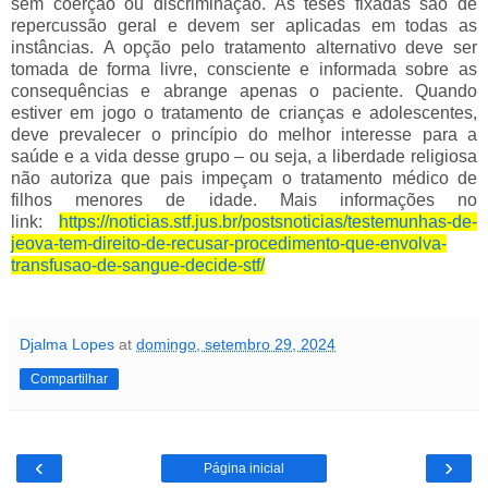
sem coerção ou discriminação. As teses fixadas são de
repercussão geral e devem ser aplicadas em todas as
instâncias.
A opção pelo tratamento alternativo deve ser
tomada de forma livre, consciente e informada sobre as
consequências e abrange apenas o paciente. Quando
estiver em jogo o tratamento de crianças e adolescentes,
deve prevalecer o princípio do melhor interesse para a
saúde e a vida desse grupo – ou seja, a liberdade religiosa
não autoriza que pais impeçam o tratamento médico de
filhos menores de idade. Mais informações no
link:
https://noticias.stf.jus.br/postsnoticias/testemunhas-de-
jeova-tem-direito-de-recusar-procedimento-que-envolva-
transfusao-de-sangue-decide-stf/
Djalma Lopes
at
domingo, setembro 29, 2024
Compartilhar
‹
›
Página inicial