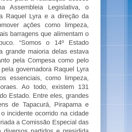
 na Assembleia Legislativa, o
a Raquel Lyra e a direção da
romover ações como limpeza,
pais barragens que alimentam o
buco. “Somos o 14º Estado
a grande maioria delas estava
tanto pela Compesa como pelo
 pela governadora Raquel Lyra
iços essenciais, como limpeza,
Moraes. Ao todo, existem 131
 do Estado. Entre eles, grandes
gens de Tapacurá, Pirapama e
o incidente ocorrido na cidade
criada a Comissão Especial das
 diversos partidos e presidida