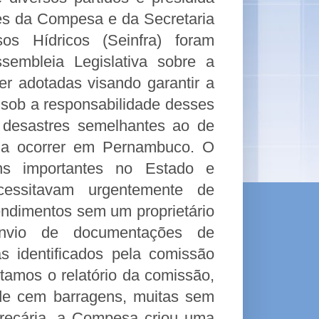
tes da Compesa e da Secretaria
sos Hídricos (Seinfra) foram
embleia Legislativa sobre a
r adotadas visando garantir a
 sob a responsabilidade desses
 desastres semelhantes ao de
 a ocorrer em Pernambuco. O
gens importantes no Estado e
cessitavam urgentemente de
endimentos sem um proprietário
 envio de documentações de
 identificados pela comissão
ntamos o relatório da comissão,
de cem barragens, muitas sem
precária, a Compesa criou uma