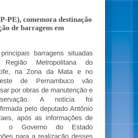
PP-PE), comemora destinação
nção de barragens em
principais barragens situadas
 Região Metropolitana do
cife, na Zona da Mata e no
reste de Pernambuco vão
sar por obras de manutenção e
nservação. A notícia foi
firmada pelo deputado Antônio
aes, após as informações de
e o Governo do Estado
ões para a realização desses