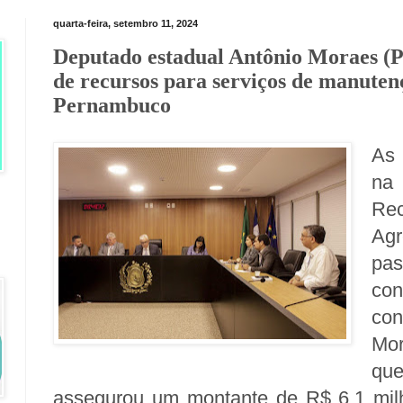
quarta-feira, setembro 11, 2024
Deputado estadual Antônio Moraes (
de recursos para serviços de manute
Pernambuco
As 
na
Re
Ag
pas
co
con
Mor
qu
assegurou um montante de R$ 6,1 milh