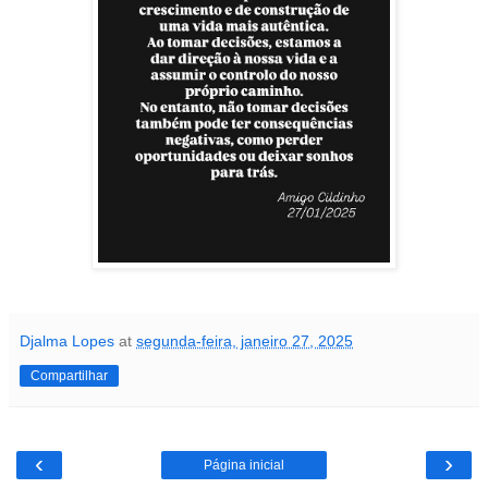
Djalma Lopes
at
segunda-feira, janeiro 27, 2025
Compartilhar
‹
›
Página inicial