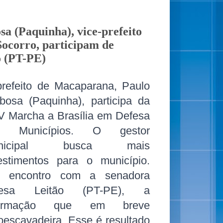
a (Paquinha), vice-prefeito
Socorro, participam de
o (PT-PE)
refeito de Macaparana, Paulo
bosa (Paquinha), participa da
 Marcha a Brasília em Defesa
s Municípios. O gestor
unicipal busca m
ais
estimentos para o município.
 encontro com a senadora
resa Leitão (PT-PE), a
formação que em breve
escavadeira. Esse é resultado