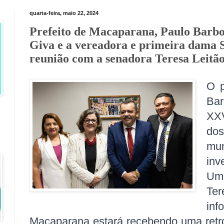
quarta-feira, maio 22, 2024
Prefeito de Macaparana, Paulo Barbos
Giva e a vereadora e primeira dama 
reunião com a senadora Teresa Leitã
O p
Bar
XXV
do
m
inv
Um
Te
in
Macaparana estará recebendo uma retro