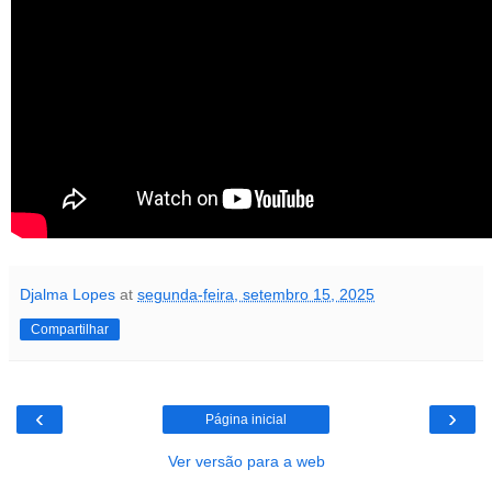
Djalma Lopes
at
segunda-feira, setembro 15, 2025
Compartilhar
‹
›
Página inicial
Ver versão para a web