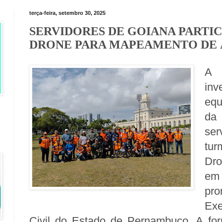
terça-feira, setembro 30, 2025
SERVIDORES DE GOIANA PARTIC
DRONE PARA MAPEAMENTO DE 
A 
inv
equ
da 
ser
tur
Dro
em
pr
Exe
Civil do Estado de Pernambuco. A f