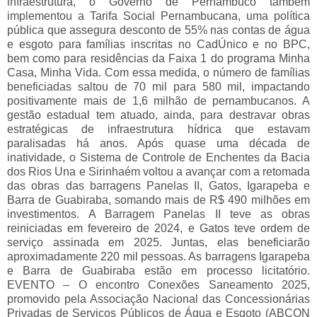
infraestrutura, o Governo de Pernambuco também
implementou a Tarifa Social Pernambucana, uma política
pública que assegura desconto de 55% nas contas de água
e esgoto para famílias inscritas no CadÚnico e no BPC,
bem como para residências da Faixa 1 do programa Minha
Casa, Minha Vida. Com essa medida, o número de famílias
beneficiadas saltou de 70 mil para 580 mil, impactando
positivamente mais de 1,6 milhão de pernambucanos. A
gestão estadual tem atuado, ainda, para destravar obras
estratégicas de infraestrutura hídrica que estavam
paralisadas há anos. Após quase uma década de
inatividade, o Sistema de Controle de Enchentes da Bacia
dos Rios Una e Sirinhaém voltou a avançar com a retomada
das obras das barragens Panelas II, Gatos, Igarapeba e
Barra de Guabiraba, somando mais de R$ 490 milhões em
investimentos. A Barragem Panelas II teve as obras
reiniciadas em fevereiro de 2024, e Gatos teve ordem de
serviço assinada em 2025. Juntas, elas beneficiarão
aproximadamente 220 mil pessoas. As barragens Igarapeba
e Barra de Guabiraba estão em processo licitatório.
EVENTO – O encontro Conexões Saneamento 2025,
promovido pela Associação Nacional das Concessionárias
Privadas de Serviços Públicos de Água e Esgoto (ABCON