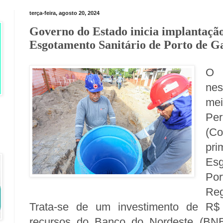
terça-feira, agosto 20, 2024
Governo do Estado inicia implantação
Esgotamento Sanitário de Porto de G
O 
nes
m
Pe
(Co
pr
Esg
Por
Reg
Trata-se de um investimento de R$ 
recursos do Banco do Nordeste (BNB)