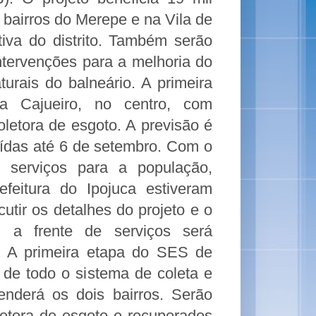
airros do Merepe e na Vila de
tiva do distrito. Também serão
ntervenções para a melhoria do
urais do balneário. A primeira
a Cajueiro, no centro, com
letora de esgoto. A previsão é
uídas até 6 de setembro. Com o
s serviços para a população,
feitura do Ipojuca estiveram
utir os detalhes do projeto e o
 a frente de serviços será
. A primeira etapa do SES de
 de todo o sistema de coleta e
enderá os dois bairros. Serão
letora de esgoto e recuperados