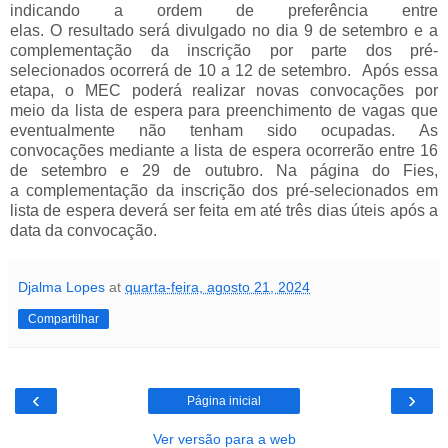
indicando a ordem de preferência entre
el
a
s.
O
resultado
será
divulgado no dia
9
de setembro
e a
complementação da inscrição por parte dos pré-
selecionados ocorre
rá
de
10
a
12
de setembro
.
Após essa
etapa, o MEC
pode
rá
realiza
r
novas
convocações
por
meio
da lista de espera
para preenchimento de vagas que
eventualmente não tenham sido ocupadas
.
As
convocações
mediante
a lista de espera
ocorrerão
entre 16
de setembro e 29 de outubro.
Na página do Fies,
a
complementação da inscrição dos pré-selecionados em
lista de espera
deve
rá
ser feita em
até
três
dias úteis após a
data da convocação.
Djalma Lopes
at
quarta-feira, agosto 21, 2024
Compartilhar
‹
›
Página inicial
Ver versão para a web