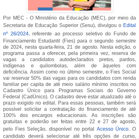
Por MEC - O Ministério da Educação (MEC), por meio da
Secretaria de Educação Superior (
Sesu
), divulgou o
Edital
n
º
2
6/2024
,
referente ao processo seletivo do Fundo de
Financiamento Estudantil (Fies)
para o segundo semestre
de 2024
,
nesta
quarta-
feira,
21
de agosto. Nesta edição, o
programa
passa a oferecer
, pela primeira vez,
reserva de
vagas
a
candidatos
autodeclarados
pretos, pardos,
indígenas
e
quilombolas
, além de àqueles
com
deficiência.
Assim como no último semestre, o Fies Social
vai reservar 50% das vagas para os candidatos com renda
familiar per capita de até meio
salário
mínimo
inscritos no
Cadastro Único para Programas Sociais do Governo
Federal (
CadÚnico
).
O cadastro deve estar atualizado
até o
prazo exigido
no
edital.
Para essas pessoas, também será
possível solicitar a contratação do financiamento de até
100% dos encargos educacionais.
As inscrições são
gratuitas e pode
rão
ser feitas entre 2
2
e
27
de agosto,
pelo
Fies
S
eleção
, disponível no
portal
Acesso Único
.
O
candidato deve
rá
selecionar até três opções de curso,