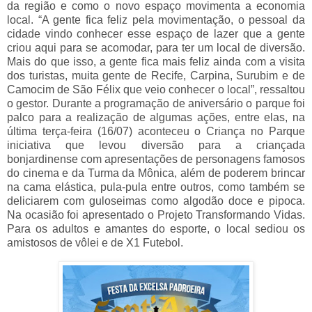
da região e como o novo espaço movimenta a economia
local. “A gente fica feliz pela movimentação, o pessoal da
cidade vindo conhecer esse espaço de lazer que a gente
criou aqui para se acomodar, para ter um local de diversão.
Mais do que isso, a gente fica mais feliz ainda com a visita
dos turistas, muita gente de Recife, Carpina, Surubim e de
Camocim de São Félix que veio conhecer o local”, ressaltou
o gestor. Durante a programação de aniversário o parque foi
palco para a realização de algumas ações, entre elas, na
última terça-feira (16/07) aconteceu o Criança no Parque
iniciativa que levou diversão para a criançada
bonjardinense com apresentações de personagens famosos
do cinema e da Turma da Mônica, além de poderem brincar
na cama elástica, pula-pula entre outros, como também se
deliciarem com guloseimas como algodão doce e pipoca.
Na ocasião foi apresentado o Projeto Transformando Vidas.
Para os adultos e amantes do esporte, o local sediou os
amistosos de vôlei e de X1 Futebol.