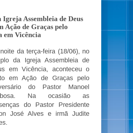
a Igreja Assembleia de Deus
m Ação de Graças pelo
a em Vicência
noite da terça-feira (18/06), no
plo da Igreja Assembleia de
s em Vicência, aconteceu o
lto em Ação de Graças pelo
iversário do Pastor Manoel
rbosa. Na ocasião as
senças do Pastor Presidente
ton José Alves e irmã Judite
es.