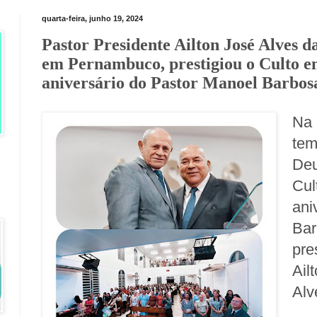
quarta-feira, junho 19, 2024
Pastor Presidente Ailton José Alves d
em Pernambuco, prestigiou o Culto e
aniversário do Pastor Manoel Barbos
Na 
tem
Deu
Cu
an
Ba
pre
Ail
Alv