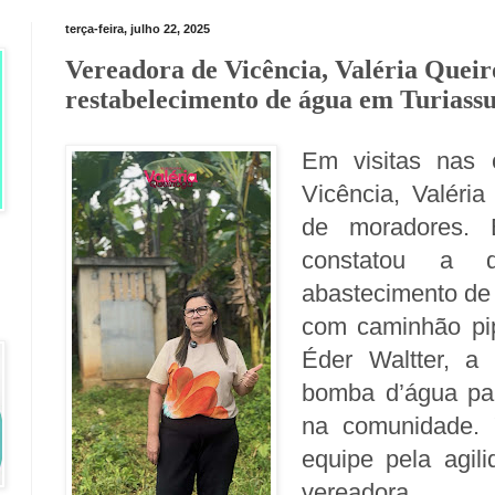
terça-feira, julho 22, 2025
Vereadora de Vicência, Valéria Queiro
restabelecimento de água em Turiass
Em visitas nas 
Vicência, Valéri
de moradores. 
constatou a 
abastecimento de 
com caminhão pip
Éder Waltter, a p
bomba d’água par
na comunidade. 
equipe pela agil
vereadora.