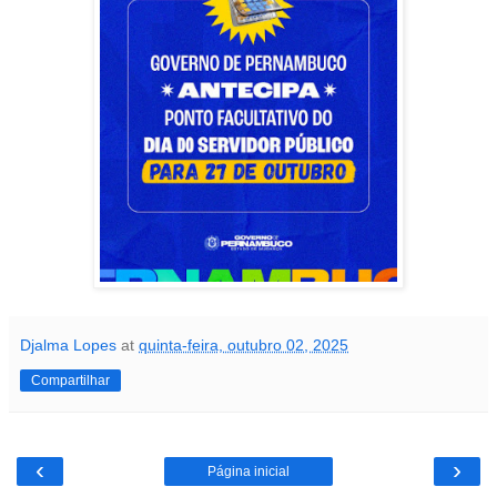
Djalma Lopes
at
quinta-feira, outubro 02, 2025
Compartilhar
‹
›
Página inicial